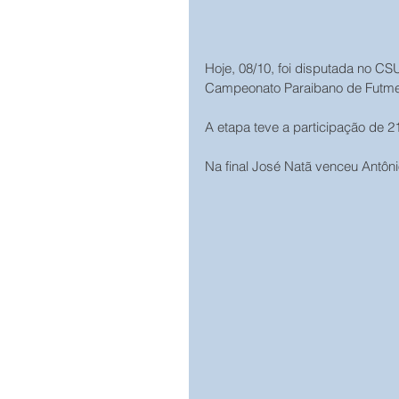
Hoje, 08/10, foi disputada no CSU
Campeonato Paraibano de Futmes
A etapa teve a participação de 21
Na final José Natã venceu Antôn