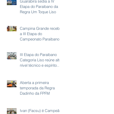
Guarabira sedia a IV
Etapa do Paraibano da
Regra Um Toque Liso
Campina Grande recebe
a III Etapa do
Campeonato Paraibano
III Etapa do Paraibano
Categoria Liso reúne alto
nível técnico e espírito
esportivo em João
Pessoa
Aberta a primeira
temporada da Regra
Dadinho da FPFM
Ivan (Facsu) é Campeão