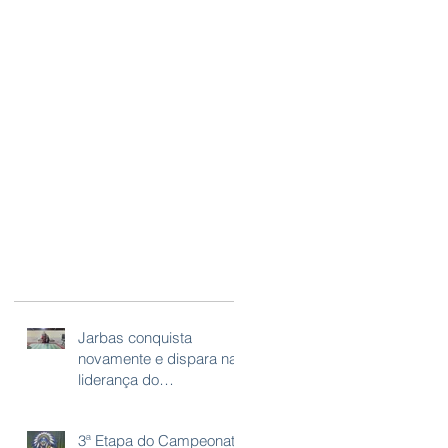
Jarbas conquista
novamente e dispara na
liderança do
Campeonato Paraibano
de Futebol de Mesa!
3ª Etapa do Campeonato