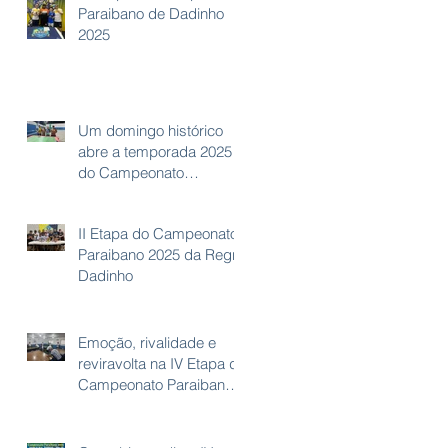
Paraibano de Dadinho
2025
Um domingo histórico
abre a temporada 2025
do Campeonato
Paraibano de Futebol de
Mesa – Regra Paraibana!
II Etapa do Campeonato
Paraibano 2025 da Regra
Dadinho
Emoção, rivalidade e
reviravolta na IV Etapa do
Campeonato Paraibano
de Futebol de Mesa
Regra Liso!