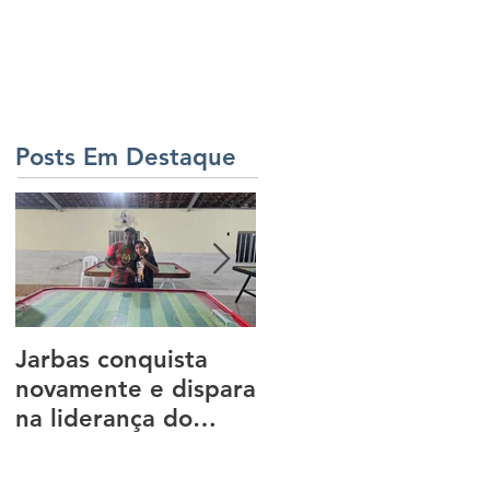
ERIA
BID
TJD
CONTATO
Posts Em Destaque
Jarbas conquista
3ª Etapa do
novamente e dispara
Campeonato
na liderança do
Paraibano de
Campeonato
Dadinho 2025
Paraibano de