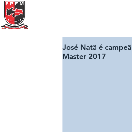
Federação Paraibana
de
Futebol
de Mesa
Portal Transparência
José Natã é campeão
Master 2017