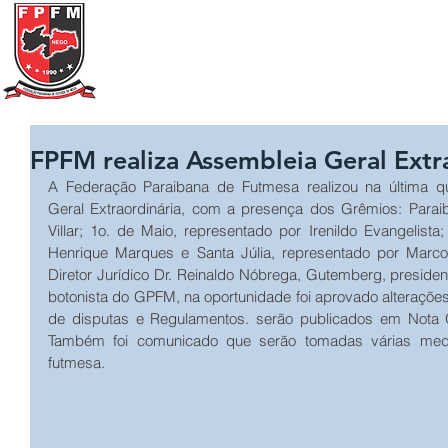
Federação Paraibana
de
Futebol
de Mesa
Portal Transparência
A FPFM
REGRAS
FPFM realiza Assembleia Geral Extr
A Federação Paraibana de Futmesa realizou na última quin
Geral Extraordinária, com a presença dos Grêmios: Paraib
Villar; 1o. de Maio, representado por Irenildo Evangelista
Henrique Marques e Santa Júlia, representado por Marcon
Diretor Jurídico Dr. Reinaldo Nóbrega, Gutemberg, presiden
botonista do GPFM, na oportunidade foi aprovado alterações
de disputas e Regulamentos. serão publicados em Nota Ofi
Também foi comunicado que serão tomadas várias med
futmesa.