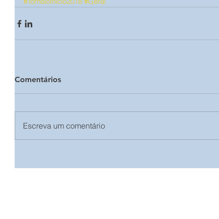
#TorneioInício2018
#Geral
Comentários
Escreva um comentário