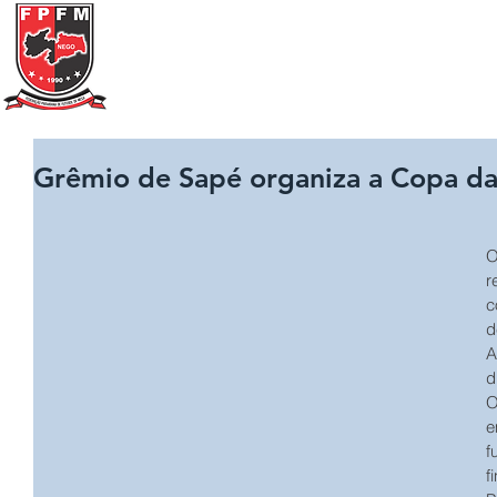
Federação Paraibana
de
Futebol
de Mesa
Portal Transparência
A FPFM
REGRAS
Grêmio de Sapé organiza a Copa d
O
r
c
d
A
d
O
e
f
f