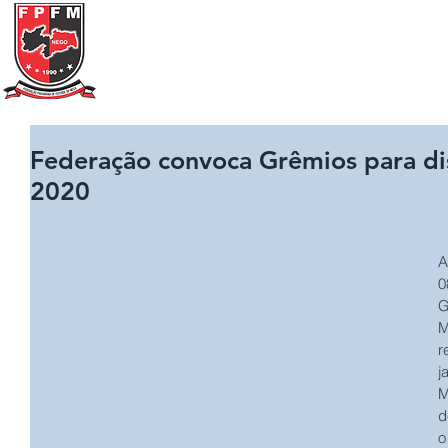
Federação Paraibana
de
Futebol
de Mesa
Portal Transparência
A FPFM
REGRAS
Federação convoca Grêmios para dis
2020
A
0
G
M
r
j
M
d
o