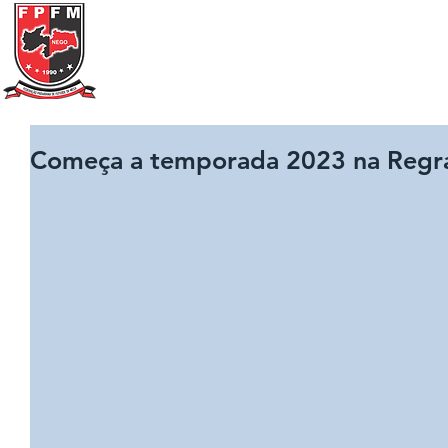
Federação Paraibana
de
Futebol
de Mesa
Portal Transparência
A FPFM
REGRAS
Começa a temporada 2023 na Regra