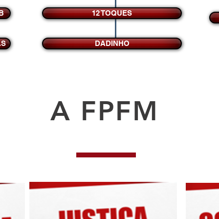
B
12 TOQUES
AS
DADINHO
A FPFM