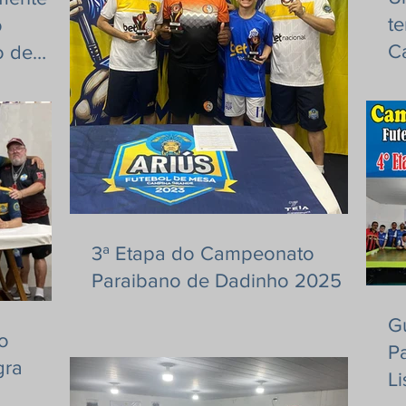
t
o
C
o de
F
P
3ª Etapa do Campeonato
Paraibano de Dadinho 2025
G
o
P
gra
Li