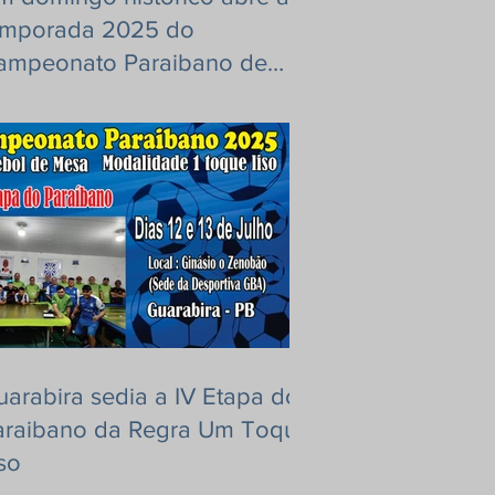
emporada 2025 do
ampeonato Paraibano de
utebol de Mesa – Regra
araibana!
uarabira sedia a IV Etapa do
araibano da Regra Um Toque
so