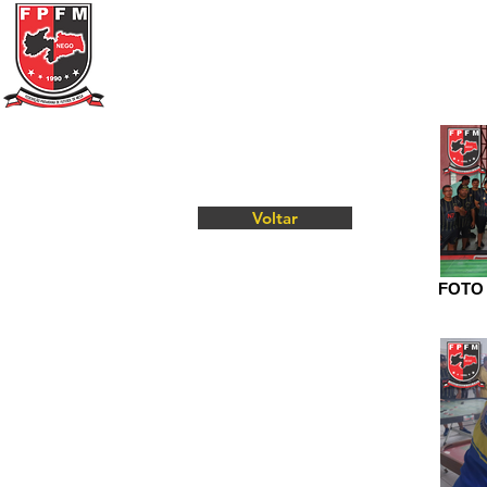
Federação Paraibana
de
Futebol
de Mesa
Portal Transparência
Voltar
FOTO 