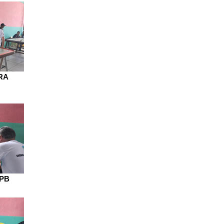
RA
 PB