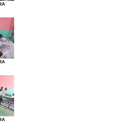
RA
RA
RA