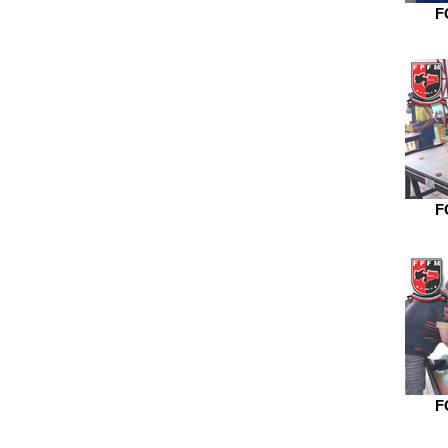
F
F
F