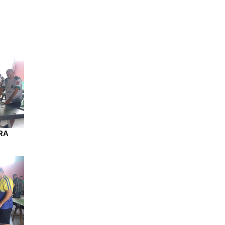
ERIA
BID
TJD
CONTATO
RA