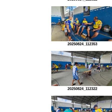
20250824_112353
20250824_112322