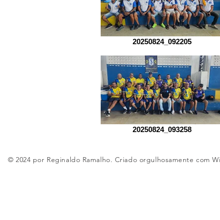
20250824_092205
20250824_093258
© 2024 por Reginaldo Ramalho. Criado orgulhosamente com
W