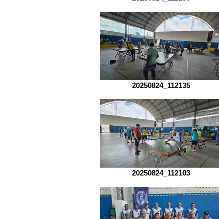
20250824_112135
20250824_112103