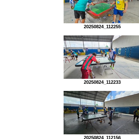
20250824_112255
20250824_112233
20250824_112156