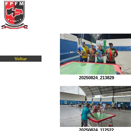
Federação Paraibana
de
Futebol
de Mesa
Portal Transparência
A FPFM
REGRAS
Voltar
20250824_213829
20250824_112522