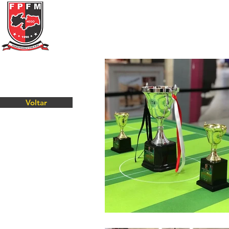
Federação Paraibana
de
Futebol
de Mesa
Portal Transparência
A FPFM
REGRAS
Voltar