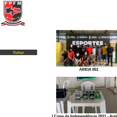
Federação Paraibana
de
Futebol
de Mesa
Portal Transparência
A FPFM
REGRAS
Voltar
AREIA 001
I Copa da Independência 2021 - Are