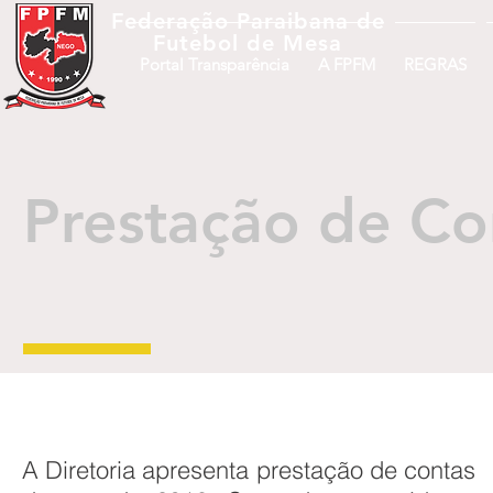
Federação Paraibana
de
Futebol
de Mesa
Portal Transparência
A FPFM
REGRAS
Prestação de Co
A Diretoria apresenta prestação de contas