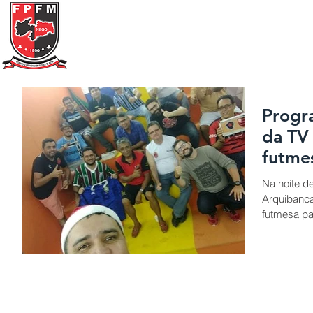
Federação Paraibana
de
Futebol
de Mesa
Portal Transparência
A FPFM
REGRAS
Progr
da TV
futme
Na noite d
Arquibanca
futmesa pa