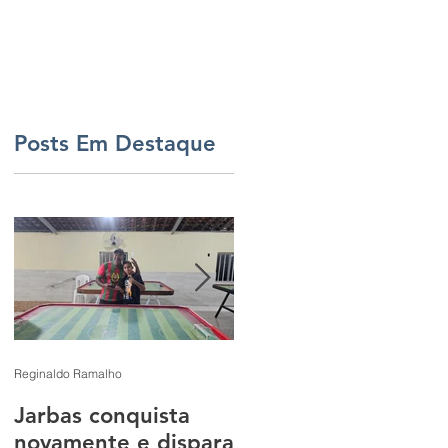
ERIA
BID
TJD
CONTATO
Posts Em Destaque
o
a
Reginaldo Ramalho
Rodrigo Lucena
Jarbas conquista
3ª Etapa do
novamente e dispara
Campeonato