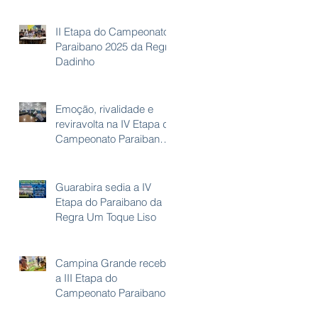
Paraibano de Futebol de
Mesa – Regra Paraibana!
II Etapa do Campeonato
Paraibano 2025 da Regra
Dadinho
Emoção, rivalidade e
reviravolta na IV Etapa do
Campeonato Paraibano
de Futebol de Mesa
Regra Liso!
Guarabira sedia a IV
Etapa do Paraibano da
Regra Um Toque Liso
Campina Grande recebe
a III Etapa do
Campeonato Paraibano