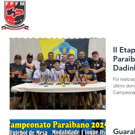
Federação Paraibana
de
Futebol
de Mesa
Portal Transparência
A FPFM
REGRAS
II Et
Parai
Dadin
Foi realiz
último dom
Campeonato
Guarab