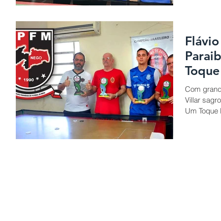
Flávio
Parai
Toque
Com grande
Villar sag
Um Toque Li