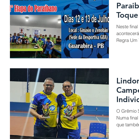
Parai
Toque
Neste final
acontecerá
Regra Um T
Lindo
Campe
Indivi
Parai
O Grêmio S
Numa final
que também 