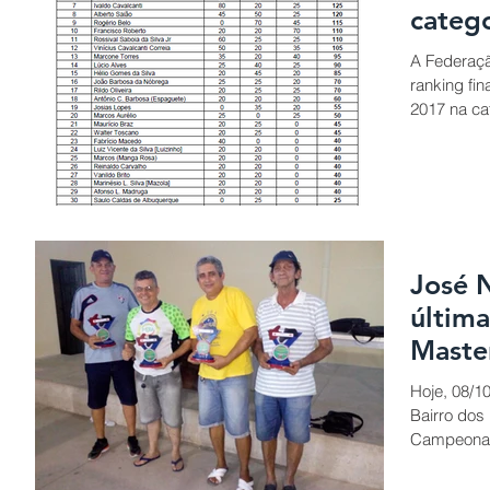
categ
A Federaçã
ranking fi
2017 na cat
José 
última
Maste
Hoje, 08/1
Bairro dos 
Campeonato