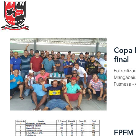
Federação Paraibana
de
Futebol
de Mesa
Portal Transparência
A FPFM
REGRAS
Copa 
final
Foi realiza
Mangabeir
Futmesa -
FPFM d