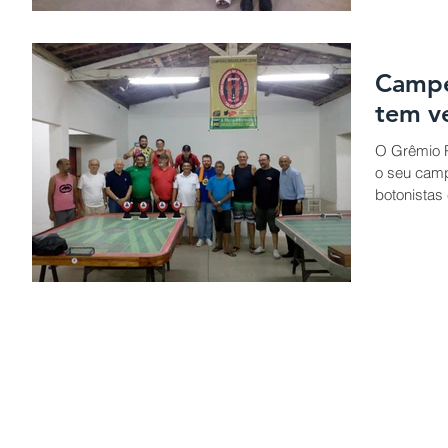
Campe
tem v
O Grêmio P
o seu camp