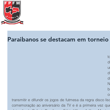
Federação Paraibana
de
Futebol
de Mesa
Portal Transparência
A FPFM
REGRAS
Paraibanos se destacam em torneio
   Os atletas paraibanos vêm,
t
d
u
d
d
N
b
c
transmitir e difundir os jogos de futmesa da regra disco liso
comemoração ao aniversário da TV e é a primeira vez que 