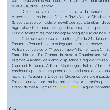
dois são do Grêmio Paraibano, Fábio Villar e Adilson Monten
Villar e Claudinei Barbosa.
    Conforme vem acontecendo a cada torneio disputado pelos atletas paraibanos, 
especialmente os irmãos Fábio e Flávio Villar e Claudinei, 
(Disco cavado com goleiro móvel) que agora também dispu
regra disco liso, estão começando a obter destaque, com
Mundo, também realizada na capital potiguar e agora no II To
        O torneio contou com a participação de 24 atletas dos Estados do Rio Grande do Norte, 
Paraíba e Pernambuco, a delegação paraibana obteve uma b
Adilson conquistou o 4º Lugar, Fábio Villar (5º Lugar), Flá
Pedro Neto do Rio Grande do Norte e Claudinei em 20º L
estamos a apenas dois anos disputando a regra disco liso. N
Claudinei Barbosa, Adilson Montenegro, Fábio Villar e Fl
paraibanos por mais um passo dado em busca da excelência
nacional. Parabéns a Diógenes Medeiros pela organização 
Palheta, que venham muitos aniversários e parabéns princip
futebol de mesa. Confira na 
galeria de fotos
alguns momento